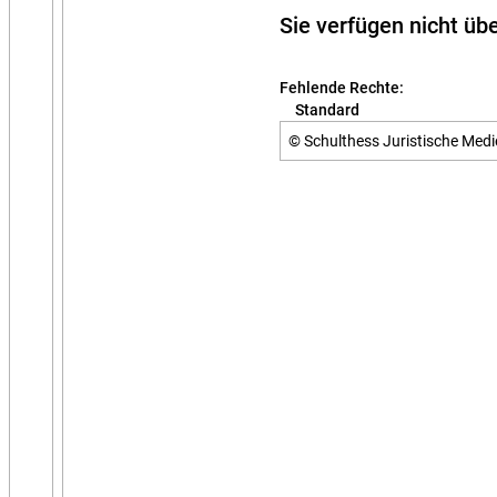
HERAUSGEBER
Tobias J
Sie verfügen nicht ü
VERLAG
Schulthe
ISBN
978-3-7
Fehlende Rechte:
Standard
© Schulthess Juristische Medie