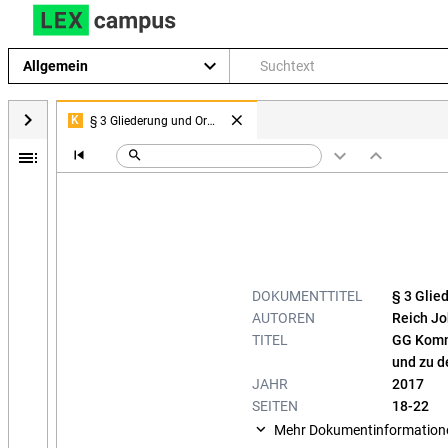
keyboard_arrow_down
Allgemein
keyboard_arrow_left
close
§ 3 Gliederung und Organisation
K
keyboard_arrow_down
keyboard_arrow_up
toc
skip_previous
search
DOKUMENTTITEL
§ 3 Glie
AUTOREN
Reich J
TITEL
GG Komm
und zu d
JAHR
2017
SEITEN
18-22
keyboard_arrow_down
Mehr Dokumentinformation