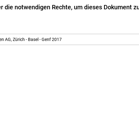
aag, Markus Rüssli, Vittorio Jenni
ber die notwendigen Rechte, um dieses Dokument z
ss Juristische Medien AG
255-6955-7
n AG, Zürich - Basel - Genf 2017